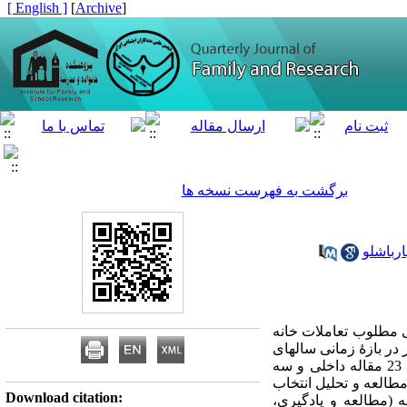
[ English ]
]
Archive
[
برگشت به فهرست نسخه ها
رباشلو
ی مطلوب تعاملات خانه
در بازۀ زمانی سالهای
1926 تا 1390/2020 تا 1401 صورت گرفته است. به همین منظور 35 سند (6 مطالعه بین‌­المللی، سه پایان­‌نامه، 23 مقاله داخلی و سه
مطالعه و تحلیل انتخاب
Download citation:
اده­‌ها، چهار مؤلفه (مطالعه و یادگیری،