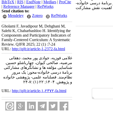
BibTeX
|
RIS
|
EndNote
|
Medlars
|
ProCite
ل والدین با مدرسه) و 24 نشانگر مشارکتی از برنامۀ درسی خانواده-
|
Reference Manager
|
RefWorks
 به اهمیت نقش مشارکت
Send citation to:
Mendeley
Zotero
RefWorks
Gholami F, Javadipour M, Dehghani M,
Salehi K, Chaharbashloo H. Identifying the
Components and Participatory Indicators of
Family-Centered Curriculum: A Systematic
Review. QJFR 2025; 22 (1) :7-24
URL:
http://qjfr.ir/article-1-2372-fa.html
غلامی فوزیه، جوادی پور محمد، دهقانی
مرضیه، صالحی کیوان، چهارباشلو حسین.
شناسایی مؤلفه ها و نشانگرهای مشارکتی
برنامۀ درسی خانواده-محور: یک مرور
نظام‌مند. فصلنامه علمی- پژوهشی خانواده
و پژوهش. ۱۴۰۴; ۲۲ (۱) :۷-۲۴
URL:
http://qjfr.ir/article-۱-۲۳۷۲-fa.html