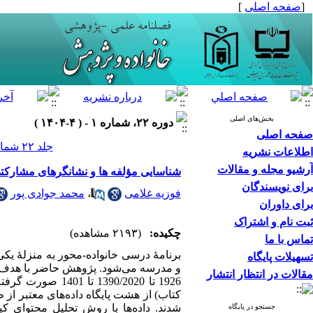
[
صفحه اصلی
]
بخش‌های اصلی
دوره ۲۲، شماره ۱ - ( ۴-۱۴۰۴ )
صفحه اصلی
جلد ۲۲ شماره ۱ صفحات ۲۴-۷
اطلاعات نشریه
آرشیو مجله و مقالات
شناسایی مؤلفه ها و نشانگرهای مشارکتی
برای نویسندگان
فوزیه غلامی
،
محمد جوادی پور
برای داوران
ثبت نام و اشتراک
چکیده:
(۲۱۹۳ مشاهده)
تماس با ما
برنامۀ درسی خانواده-محور به منزلۀ یکی
تسهیلات پایگاه
و مدرسه می‌­شود. پژوهش حاضر با هدف ش
مقالات در انتظار انتشار
کتاب) از هشت پایگاه­ داده­‌های معتبر ا
جستجو در پایگاه