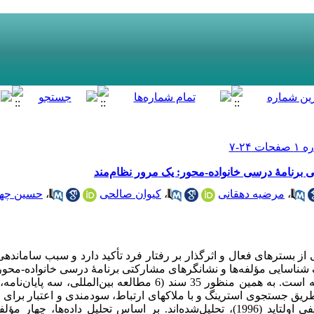
 برنامۀ درسی خانواده-محور: یک مرور نظام‌مند
،
مرضیه دهقانی
،
کیوان صالحی
،
حسین چها
 از بسترهای فعال و اثرگذار بر رفتار فرد تأکید دارد و سبب سامانده
ناسایی مؤلفه‌­ها و نشانگرهای مشارکتی برنامۀ درسی خانواده-محور 
ز طریق جستجوی استرینگ و با ملاکهای ارتباط، سودمندی و اعتبار برای 
شدند. داده­‌ها با روش تحلیل محتوای کیفی اولتاید (1996)، تحلیل‌شده‌­اند. بر اساس تحلیل د