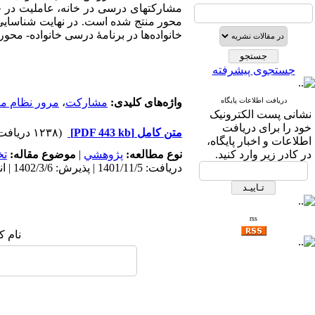
محور منتج شده است. در نهایت شناسایی 
خانواده‌­ها در برنامۀ درسی خانواده- محور
جستجوی پیشرفته
دریافت اطلاعات پایگاه
واژه‌های کلیدی:
مشارکت
،
مرور نظام من
نشانی پست الکترونیک
خود را برای دریافت
متن کامل
[PDF 443 kb]
(۱۲۳۸ دریافت)
اطلاعات و اخبار پایگاه،
در کادر زیر وارد کنید.
نوع مطالعه:
پژوهشي
|
موضوع مقاله:
ت
دریافت: 1401/11/5 | پذیرش: 1402/3/6 | انتشار: 1404/4/6
rss
نام ک