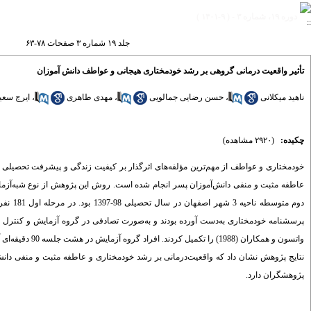
دوره ۱۹، شماره ۳ - ( ۹-۱۴۰۱ )
جلد ۱۹ شماره ۳ صفحات ۷۸-۶۳
تأثیر واقعیت درمانی گروهی بر رشد خودمختاری هیجانی و عواطف دانش آموزان
ناهید میکلانی
،
حسن رضایی جمالویی
،
مهدی طاهری
،
ایرج سعی
چکیده:
(۲۹۲۰ مشاهده)
خودمختاری و عواطف از مهم‌­ترین مؤلفه‌­های اثرگذار بر کیفیت زندگی و پیشرفت تحصیلی د
عاطفه مثبت و منفی دانش‌­آموزان پسر انجام شده است. روش این پژوهش از نوع شبه‌­آزمای
واتسون و همکارا
نتایج پژوهش نشان داد که واقعیت­‌درمانی بر رشد خودمختاری و عاطفه مثبت و منفی دانش­
پژوهشگران دارد.